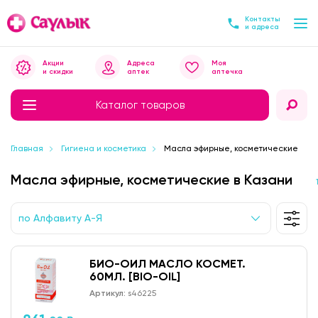
Контакты
и адреса
Акции
Адреса
Моя
и скидки
аптек
аптечка
Каталог товаров
Главная
Гигиена и косметика
Масла эфирные, косметические
Масла эфирные, косметические в Казани
по Алфавиту А-Я
БИО-ОИЛ МАСЛО КОСМЕТ.
60МЛ. [BIO-OIL]
Артикул:
s46225