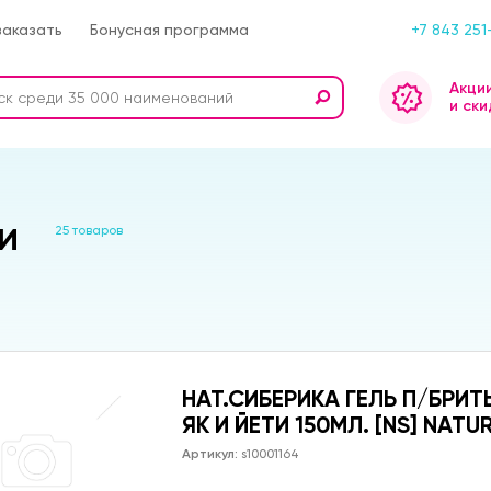
заказать
Бонусная программа
+7 843 251
Акци
и ски
и
25 товаров
НАТ.СИБЕРИКА ГЕЛЬ П/БРИ
ЯК И ЙЕТИ 150МЛ. [NS] NATU
Артикул:
s10001164