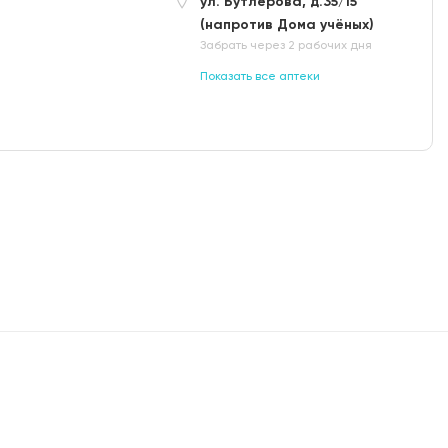
ул. Бутлерова, д.35/15
(напротив Дома учёных)
Забрать через 2 рабочих дня
Показать все аптеки