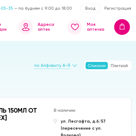
-05-35
— по будням с 9:00 до 18:00
Вход
Регистрация
и
Адреса
Моя
дки
аптек
аптечка
по Алфавиту А-Я
Списком
Плиткой
Ь 150МЛ ОТ
В наличии:
X]
ул. Лесгафта, д.6/57
(пересечение с ул.
Волкова)