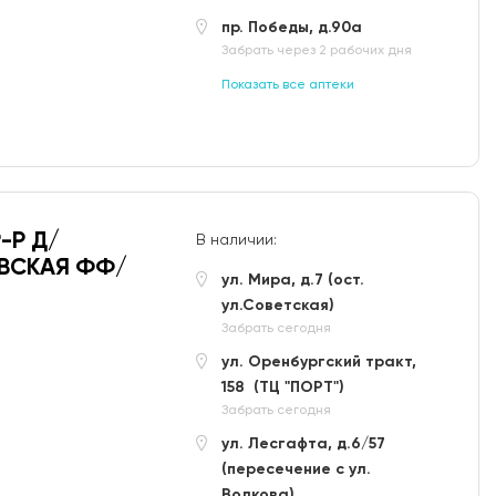
пр. Победы, д.90а
Забрать через 2 рабочих дня
Показать все аптеки
-Р Д/
В наличии:
АВСКАЯ ФФ/
ул. Мира, д.7 (ост.
ул.Советская)
Забрать сегодня
ул. Оренбургский тракт,
158 (ТЦ "ПОРТ")
Забрать сегодня
ул. Лесгафта, д.6/57
(пересечение с ул.
Волкова)