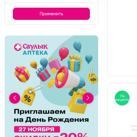
Применить
По
рецепту