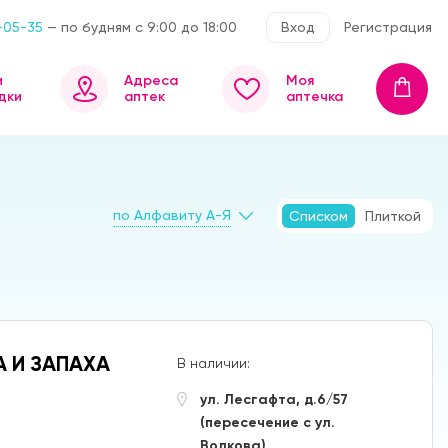
-05-35
— по будням с 9:00 до 18:00
Вход
Регистрация
и
Адреса
Моя
дки
аптек
аптечка
по Алфавиту А-Я
Списком
Плиткой
А И ЗАПАХА
В наличии:
ул. Лесгафта, д.6/57
(пересечение с ул.
Волкова)