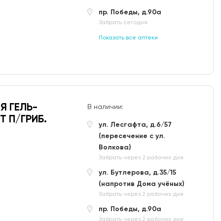
пр. Победы, д.90а
Забрать сегодня
Показать все аптеки
Я ГЕЛЬ-
В наличии:
Т П/ГРИБ.
ул. Лесгафта, д.6/57
(пересечение с ул.
Волкова)
Забрать через 2 рабочих дня
ул. Бутлерова, д.35/15
(напротив Дома учёных)
Забрать через 2 рабочих дня
пр. Победы, д.90а
Забрать через 2 рабочих дня