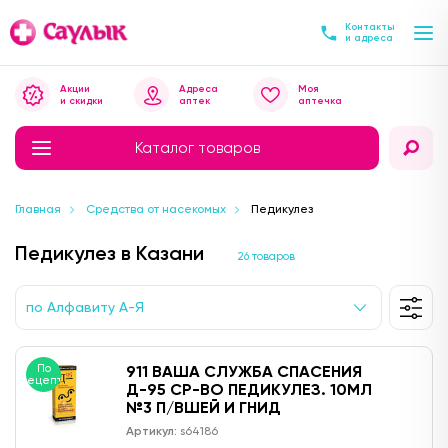
Контакты
и адреса
Акции
Адреса
Моя
и скидки
аптек
аптечка
Каталог товаров
Главная
Средства от насекомых
Педикулез
Педикулез в Казани
26 товаров
по Алфавиту А-Я
По
911 ВАША СЛУЖБА СПАСЕНИЯ
рецепту
Д-95 СР-ВО ПЕДИКУЛЕЗ. 10МЛ
№3 П/ВШЕЙ И ГНИД
Артикул:
s64186