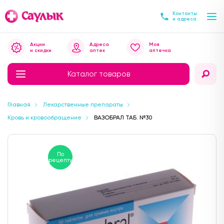
Контакты
и адреса
Акции
Адреса
Моя
и скидки
аптек
аптечка
Каталог товаров
Главная
Лекарственные препараты
Кровь и кровообращение
ВАЗОБРАЛ ТАБ. №30
По
рецепту