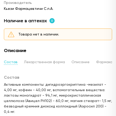
Производитель
Кьези Фармацевтичи С.п.А.
Наличие в аптеках
0
Товара нет в наличии.
Описание
Состав
Лекарственная форма
Описание
Фармакод
Состав
Активные компоненты: дигидроэргокриптина -мезилат -
4,00 мг, кофеин - 40,00 мг, вспомогательные вещества:
лактозы моногидрат - 94,1 мг, микрокристаллическая
целлюлоза (Авицел РН102) - 60,0 мг, магния стеарат- 1,5 мг,
безводный кремния диоксид коллоидный (Аэросил 200) -
0,4 мг.