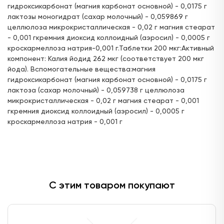
ул. Горького, д.17
гидроксикарбонат (магния карбонат основной) - 0,0175 г
24 часа
лактозы моногидрат (сахар молочный) - 0,059869 г
целлюлоза микрокристаллическая - 0,02 г магния стеарат
Цена:
Доступен для получения:
160,
- 0,001 гкремния диоксид коллоидный (аэросил) - 0,0005 г
79 ₽
с 06.08.2026
кроскармеллоза натрия-0,001 г.Таблетки 200 мкг:Активный
Доступно: 159
В наличии: 5
Под заказ: 154
компонент: Калия йодид 262 мкг (соответствует 200 мкг
йода). Вспомогательные вещества:магния
ул. Г. Кариева, д.3 (ТЦ "Престиж")
гидроксикарбонат (магния карбонат основной) - 0,0175 г
с 08:00 до 22:00
лактоза (сахар молочный) - 0,059738 г целлюлоза
микрокристаллическая - 0,02 г магния стеарат - 0,001
Цена:
Доступен для получения:
гкремния диоксид коллоидный (аэросил) - 0,0005 г
160,
79 ₽
с 06.08.2026
кроскармеллоза натрия - 0,001 г
Доступно: 156
В наличии: 2
Под заказ: 154
ул. Ак. Парина, д.6 (напротив деревни
Универсиады)
24 часа
С этим товаром покупают
Цена:
Доступен для получения:
160,
79 ₽
с 06.08.2026
Доступно: 156
В наличии: 2
Под заказ: 154