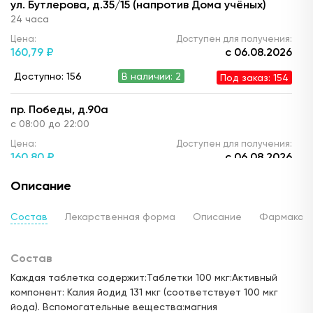
ул. Бутлерова, д.35/15 (напротив Дома учёных)
24 часа
Цена:
Доступен для получения:
160,
79 ₽
с 06.08.2026
Доступно: 156
В наличии: 2
Под заказ: 154
пр. Победы, д.90а
с 08:00 до 22:00
Цена:
Доступен для получения:
160,
80 ₽
с 06.08.2026
Доступно: 156
В наличии: 2
Под заказ: 154
Описание
ул. Ю. Фучика, д.90 (ТЦ "Франт")
Состав
Лекарственная форма
Описание
Фармакод
с 10.00 до 22:00
Цена:
Доступен для получения:
Состав
160,
79 ₽
с 06.08.2026
Каждая таблетка содержит:Таблетки 100 мкг:Активный
Доступно: 159
В наличии: 5
Под заказ: 154
компонент: Калия йодид 131 мкг (соответствует 100 мкг
йода). Вспомогательные вещества:магния