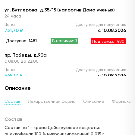
ул. Бутлерова, д.35/15 (напротив Дома учёных)
24 часа
Цена:
Доступен для получения:
731,
70 ₽
с 10.08.2026
Доступно: 1481
В наличии: 1
Под заказ: 1480
пр. Победы, д.90а
с 08:00 до 22:00
Цена:
Доступен для получения:
665,
17 ₽
с 10.08.2026
Доступно: 1481
В наличии: 1
Под заказ: 1480
Описание
ул. Ю. Фучика, д.90 (ТЦ "Франт")
Состав
Лекарственная форма
Описание
Фармакод
с 10.00 до 22:00
Цена:
Доступен для получения:
Состав
721,
80 ₽
с 10.08.2026
Состав на 1 г крема:Действующее вещество:
Доступно: 1481
В наличии: 1
Под заказ: 1480
ацеклофенак 100 % микронизированный 0,015 г.