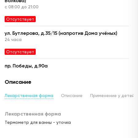
Волкова)
с 08:00 до 21:00
Отсутствует
ул. Бутлерова, д.35/15 (напротив Дома учёных)
24 часа
Отсутствует
пр. Победы, д.90а
с 08:00 до 22:00
Описание
Отсутствует
Лекарственная форма
Описание
Применение у детей
ул. Ю. Фучика, д.90 (ТЦ "Франт")
с 10.00 до 22:00
Лекарственная форма
Отсутствует
Термометр для ванны - уточка
ул. Горького, д.17
24 часа