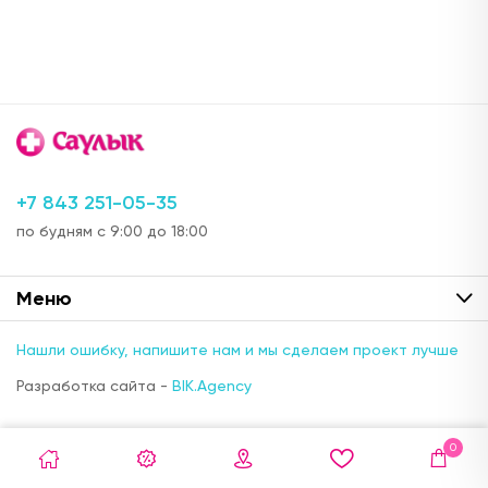
Отсутствует
ул. Г. Кариева, д.3 (ТЦ "Престиж")
с 08:00 до 22:00
Отсутствует
+7 843 251-05-35
ул. Ак. Парина, д.6 (напротив деревни
Универсиады)
по будням с 9:00 до 18:00
24 часа
Меню
Отсутствует
ул. Краснококшайская, д. 162 (остановка
Нашли ошибку, напишите нам и мы сделаем проект лучше
Фрунзе)
Разработка сайта -
BIK.Agency
с 08:00 до 21:00
Отсутствует
0
ул. Мира, д.7 (ост. ул.Советская)