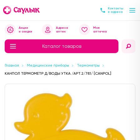
Контакты
и адреса
Акции
Адреса
Моя
и скидки
аптек
аптечка
Каталог товаров
Главная
Медицинские приборы
Термометры
КАНПОЛ ТЕРМОМЕТР Д/ВОДЫ УТКА /АРТ.2/781/ [CANPOL]